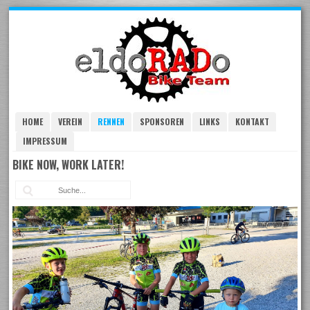
Skip
to
navigation
Skip
to
content
HOME
VEREIN
RENNEN
SPONSOREN
LINKS
KONTAKT
IMPRESSUM
BIKE NOW, WORK LATER!
Suc