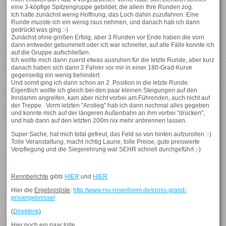
eine 3-köpfige Spitzengruppe gebildet, die allein Ihre Runden zog.
Ich hatte zunächst wenig Hoffnung, das Loch dahin zuzufahren. Eine
Runde musste ich ein wenig raus nehmen, und danach hab ich dann
gedrückt was ging :-)
Zunächst ohne großen Erfolg, aber 3 Runden vor Ende haben die vorn
dann entweder gebummelt oder ich war schneller, auf alle Fälle konnte ich
auf die Gruppe aufschließen.
Ich wollte mich dann zuerst etwas ausruhen für die letzte Runde, aber kurz
danach haben sich dann 2 Fahrer vor mir in einer 180-Grad-Kurve
gegenseitig ein wenig behindert.
Und somit ging ich dann schon an 2. Position in die letzte Runde.
Eigentlich wollte ich gleich bei den paar kleinen Steigungen auf den
Inndamm angreifen, kam aber nicht vorbei am Führenden, auch nicht auf
der Treppe. Vorm letzten "Anstieg" hab ich dann nochmal alles gegeben
und konnte mich auf der längeren Außenbahn an ihm vorbei "drücken",
und hab dann auf den letzten 200m nix mehr anbrennen lassen.
Super Sache, hat mich total gefreut, das Feld so von hinten aufzurollen :-)
Tolle Veranstaltung, macht richtig Laune, tolle Preise, gute preiswerte
Verpflegung und die Siegerehrung war SEHR schnell durchgeführt ;-)
Rennberichte
gibts
HIER
und
HIER
Hier die
Ergebnisliste
:
http://www.rsv-rosenheim.de/cross-grand-
prix/ergebnisse/
(
Direktlink
)
Hier noch ein paar tolle