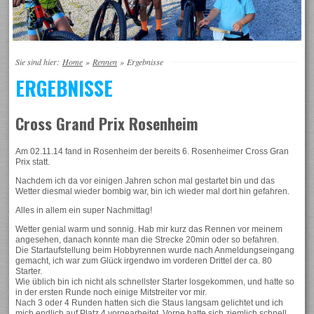
Sie sind hier:
Home
»
Rennen
»
Ergebnisse
ERGEBNISSE
Cross Grand Prix Rosenheim
Am 02.11.14 fand in Rosenheim der bereits 6. Rosenheimer Cross Gran
Prix statt.
Nachdem ich da vor einigen Jahren schon mal gestartet bin und das
Wetter diesmal wieder bombig war, bin ich wieder mal dort hin gefahren.
Alles in allem ein super Nachmittag!
Wetter genial warm und sonnig. Hab mir kurz das Rennen vor meinem
angesehen, danach konnte man die Strecke 20min oder so befahren.
Die Startaufstellung beim Hobbyrennen wurde nach Anmeldungseingang
gemacht, ich war zum Glück irgendwo im vorderen Drittel der ca. 80
Starter.
Wie üblich bin ich nicht als schnellster Starter losgekommen, und hatte so
in der ersten Runde noch einige Mitstreiter vor mir.
Nach 3 oder 4 Runden hatten sich die Staus langsam gelichtet und ich
mich endlich auf Platz 4 vorgearbeitet. Vorne hatte sich ziemlich schnell