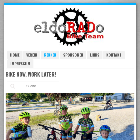
Skip
to
navigation
Skip
to
content
HOME
VEREIN
RENNEN
SPONSOREN
LINKS
KONTAKT
IMPRESSUM
BIKE NOW, WORK LATER!
Suc