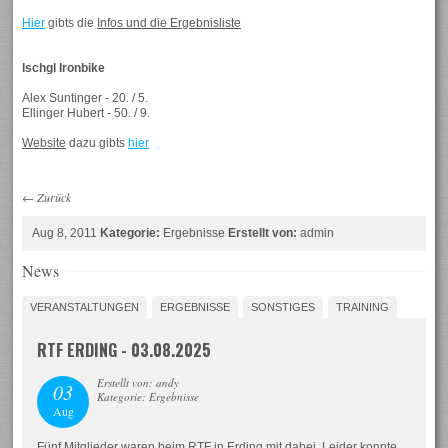
Hier
gibts die
Infos und die Ergebnisliste
Ischgl Ironbike
Alex Suntinger - 20. / 5.
Ellinger Hubert - 50. / 9.
Website
dazu gibts
hier
←
Zurück
Aug 8, 2011
Kategorie:
Ergebnisse
Erstellt von:
admin
News
VERANSTALTUNGEN
ERGEBNISSE
SONSTIGES
TRAINING
RTF ERDING - 03.08.2025
Erstellt von: andy
03
Kategorie: Ergebnisse
Aug
Fünf Mitglieder waren beim RTF in Erding mit dabei. Leider konnte