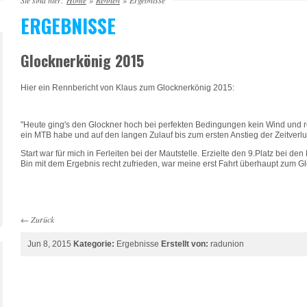
Sie sind hier:
Home
»
Rennen
»
Ergebnisse
ERGEBNISSE
Glocknerkönig 2015
Hier ein Rennbericht von Klaus zum Glocknerkönig 2015:
"Heute ging's den Glockner hoch bei perfekten Bedingungen kein Wind und re
ein MTB habe und auf den langen Zulauf bis zum ersten Anstieg der Zeitverlus
Start war für mich in Ferleiten bei der Mautstelle. Erzielte den 9.Platz bei den
Bin mit dem Ergebnis recht zufrieden, war meine erst Fahrt überhaupt zum G
←
Zurück
Jun 8, 2015
Kategorie:
Ergebnisse
Erstellt von:
radunion