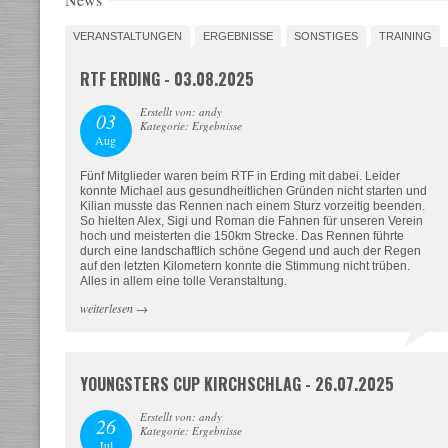
VERANSTALTUNGEN
ERGEBNISSE
SONSTIGES
TRAINING
RTF ERDING - 03.08.2025
Erstellt von: andy
03
Kategorie: Ergebnisse
Aug
Fünf Mitglieder waren beim RTF in Erding mit dabei. Leider
konnte Michael aus gesundheitlichen Gründen nicht starten und
Kilian musste das Rennen nach einem Sturz vorzeitig beenden.
So hielten Alex, Sigi und Roman die Fahnen für unseren Verein
hoch und meisterten die 150km Strecke. Das Rennen führte
durch eine landschaftlich schöne Gegend und auch der Regen
auf den letzten Kilometern konnte die Stimmung nicht trüben.
Alles in allem eine tolle Veranstaltung.
weiterlesen
→
YOUNGSTERS CUP KIRCHSCHLAG - 26.07.2025
Erstellt von: andy
26
Kategorie: Ergebnisse
Jul