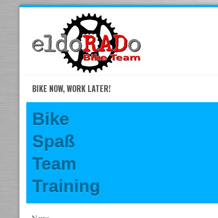
Skip
to
navigation
Skip
to
content
BIKE NOW, WORK LATER!
Bike
Spaß
Team
Training
News