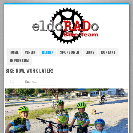
Skip
to
navigation
Skip
to
content
HOME
VEREIN
RENNEN
SPONSOREN
LINKS
KONTAKT
IMPRESSUM
BIKE NOW, WORK LATER!
Suc