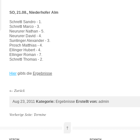
SO, 21.08., Niederhofer Alm
Schrettl Sandro - 1.
Schrettl Marco - 3.
Neururer Nathan - 5.
Neururer David - 4.
Suntinger Alexander - 3.
Prosch Matthias - 4.
Ellinger Hubert - 4.
Ellinger Roman - 7.
Schrettl Thomas - 2.
Hier
gibts die
Ergebnisse
←
Zurück
Aug 23, 2011
Kategorie:
Ergebnisse
Erstellt von:
admin
Vorherige Seite:
Termine
↑
VEREIN
RENNEN