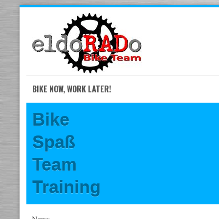
Skip
to
navigation
Skip
to
content
BIKE NOW, WORK LATER!
Bike
Spaß
Team
Training
News