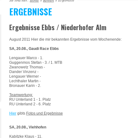
Sie sind hier:
Home
»
Rennen
»
Ergebnisse
ERGEBNISSE
Ergebnisse Ebbs / Niederhofer Alm
August 2011 Hier die mir bekannten Ergebnisse vom Wochenende:
SA, 20.08., Gaudi Race Ebbs
Lengauer Marco - 1.
Guggenmos Stefan - 3. / 1. MTB
Zwanowetz Thomas -
Dander Vinzenz -
Lengauer Werner -
Lechthaler Martin -
Bronauer Karin - 2.
Teamwertung:
RU Unterland 1 - 1. Platz
RU Unterland 2 - 6. Platz
Hier
gibts
Fotos und Ergebnisse
SA, 20.08., Viehhofen
Kabitzke Klaus - 11.