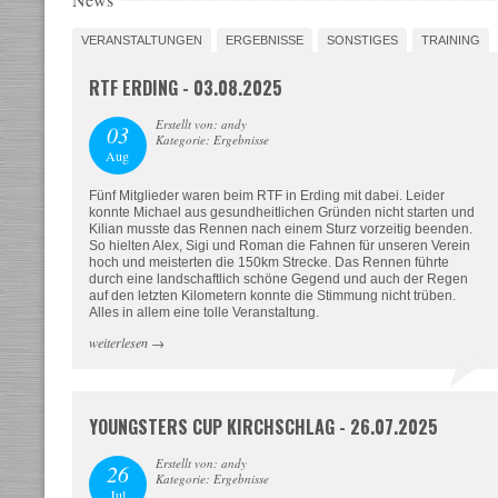
VERANSTALTUNGEN
ERGEBNISSE
SONSTIGES
TRAINING
RTF ERDING - 03.08.2025
Erstellt von: andy
03
Kategorie: Ergebnisse
Aug
Fünf Mitglieder waren beim RTF in Erding mit dabei. Leider
konnte Michael aus gesundheitlichen Gründen nicht starten und
Kilian musste das Rennen nach einem Sturz vorzeitig beenden.
So hielten Alex, Sigi und Roman die Fahnen für unseren Verein
hoch und meisterten die 150km Strecke. Das Rennen führte
durch eine landschaftlich schöne Gegend und auch der Regen
auf den letzten Kilometern konnte die Stimmung nicht trüben.
Alles in allem eine tolle Veranstaltung.
weiterlesen
→
YOUNGSTERS CUP KIRCHSCHLAG - 26.07.2025
Erstellt von: andy
26
Kategorie: Ergebnisse
Jul