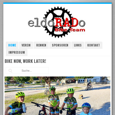
Skip
to
navigation
Skip
to
content
HOME
VEREIN
RENNEN
SPONSOREN
LINKS
KONTAKT
IMPRESSUM
BIKE NOW, WORK LATER!
Suc