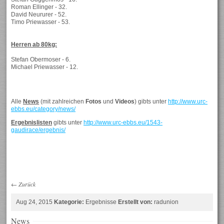
Roman Ellinger - 32.
David Neururer - 52.
Timo Priewasser - 53.
Herren ab
80kg:
Stefan Obermoser - 6.
Michael Priewasser - 12.
Alle
News
(mit zahlreichen
Fotos
und
Videos
) gibts unter
http://www.urc-
ebbs.eu/category/news/
Ergebnislisten
gibts unter
http://www.urc-ebbs.eu/1543-
gaudirace/ergebnis/
←
Zurück
Aug 24, 2015
Kategorie:
Ergebnisse
Erstellt von:
radunion
News