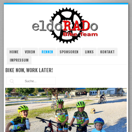
Skip
to
navigation
Skip
to
content
HOME
VEREIN
RENNEN
SPONSOREN
LINKS
KONTAKT
IMPRESSUM
BIKE NOW, WORK LATER!
Suc