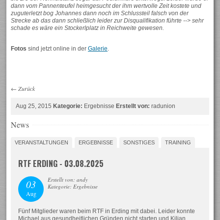
dann vom Pannenteufel heimgesucht der ihm wertvolle Zeit kostete und
zuguterletzt bog Johannes dann noch im Schlussteil falsch von der
Strecke ab das dann schließlich leider zur Disqualifikation führte --> sehr
schade es wäre ein Stockerlplatz in Reichweite gewesen.
Fotos
sind jetzt online in der
Galerie
.
←
Zurück
Aug 25, 2015
Kategorie:
Ergebnisse
Erstellt von:
radunion
News
VERANSTALTUNGEN
ERGEBNISSE
SONSTIGES
TRAINING
RTF ERDING - 03.08.2025
Erstellt von: andy
03
Kategorie: Ergebnisse
Aug
Fünf Mitglieder waren beim RTF in Erding mit dabei. Leider konnte
Michael aus gesundheitlichen Gründen nicht starten und Kilian