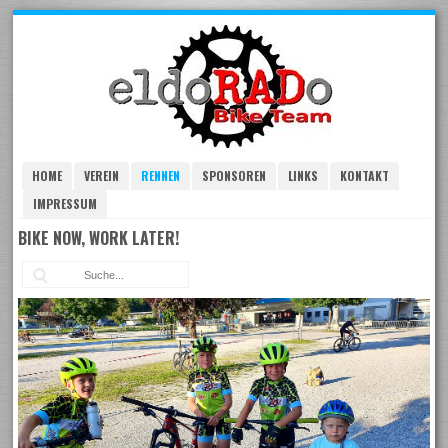
Skip
to
navigation
Skip
to
content
HOME
VEREIN
RENNEN
SPONSOREN
LINKS
KONTAKT
IMPRESSUM
BIKE NOW, WORK LATER!
Suc