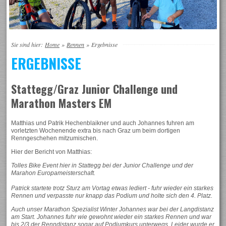
Sie sind hier:
Home
»
Rennen
»
Ergebnisse
ERGEBNISSE
Stattegg/Graz Junior Challenge und
Marathon Masters EM
Matthias und Patrik Hechenblaikner und auch Johannes fuhren am
vorletzten Wochenende extra bis nach Graz um beim dortigen
Renngeschehen mitzumischen.
Hier der Bericht von Matthias:
Tolles Bike Event hier in Stattegg bei der Junior Challenge und der
Marahon Europameisterschaft.
Patrick startete trotz Sturz am Vortag etwas lediert - fuhr wieder ein starkes
Rennen und verpasste nur knapp das Podium und holte sich den 4. Platz.
Auch unser Marathon Spezialist Winter Johannes war bei der Langdistanz
am Start. Johannes fuhr wie gewohnt wieder ein starkes Rennen und war
bis 2/3 der Renndistanz
sogar auf Podiumkurs unterwegs. Leider wurde er