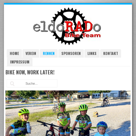
Skip
to
navigation
Skip
to
content
HOME
VEREIN
RENNEN
SPONSOREN
LINKS
KONTAKT
IMPRESSUM
BIKE NOW, WORK LATER!
Suc