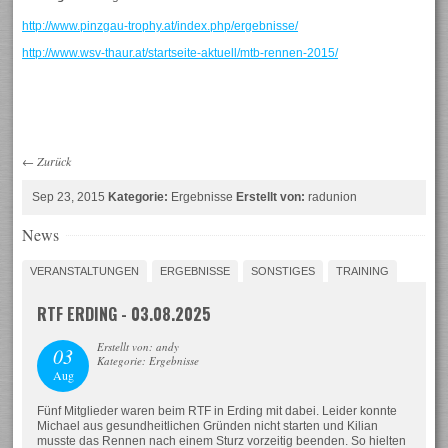
http://www.pinzgau-trophy.at/index.php/ergebnisse/
http://www.wsv-thaur.at/startseite-aktuell/mtb-rennen-2015/
←
Zurück
Sep 23, 2015
Kategorie:
Ergebnisse
Erstellt von:
radunion
News
VERANSTALTUNGEN
ERGEBNISSE
SONSTIGES
TRAINING
RTF ERDING - 03.08.2025
Erstellt von: andy
03
Kategorie: Ergebnisse
Aug
Fünf Mitglieder waren beim RTF in Erding mit dabei. Leider konnte
Michael aus gesundheitlichen Gründen nicht starten und Kilian
musste das Rennen nach einem Sturz vorzeitig beenden. So hielten