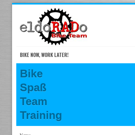
Skip
to
navigation
Skip
to
content
BIKE NOW, WORK LATER!
Bike
Spaß
Team
Training
News