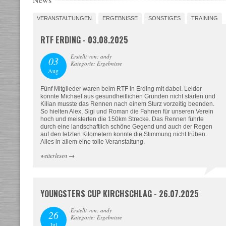
VERANSTALTUNGEN
ERGEBNISSE
SONSTIGES
TRAINING
RTF ERDING - 03.08.2025
Erstellt von: andy
03
Kategorie: Ergebnisse
Aug
Fünf Mitglieder waren beim RTF in Erding mit dabei. Leider
konnte Michael aus gesundheitlichen Gründen nicht starten und
Kilian musste das Rennen nach einem Sturz vorzeitig beenden.
So hielten Alex, Sigi und Roman die Fahnen für unseren Verein
hoch und meisterten die 150km Strecke. Das Rennen führte
durch eine landschaftlich schöne Gegend und auch der Regen
auf den letzten Kilometern konnte die Stimmung nicht trüben.
Alles in allem eine tolle Veranstaltung.
weiterlesen
→
YOUNGSTERS CUP KIRCHSCHLAG - 26.07.2025
Erstellt von: andy
26
Kategorie: Ergebnisse
Jul