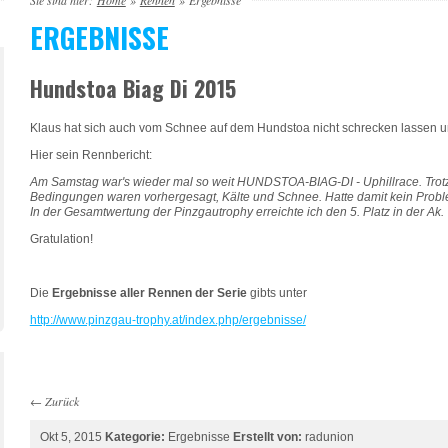
Sie sind hier:
Home
»
Rennen
»
Ergebnisse
ERGEBNISSE
Hundstoa Biag Di 2015
Klaus hat sich auch vom Schnee auf dem Hundstoa nicht schrecken lassen u
Hier sein Rennbericht:
Am Samstag war's wieder mal so weit HUNDSTOA-BIAG-DI - Uphillrace. Trotz
Bedingungen waren vorhergesagt, Kälte und Schnee. Hatte damit kein Problem
In der Gesamtwertung der Pinzgautrophy erreichte ich den 5. Platz in der Ak.
Gratulation!
Die
Ergebnisse aller Rennen der Serie
gibts unter
http://www.pinzgau-trophy.at/index.php/ergebnisse/
←
Zurück
Okt 5, 2015
Kategorie:
Ergebnisse
Erstellt von:
radunion