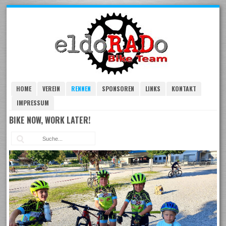
Skip
to
navigation
Skip
to
content
HOME
VEREIN
RENNEN
SPONSOREN
LINKS
KONTAKT
IMPRESSUM
BIKE NOW, WORK LATER!
Suc