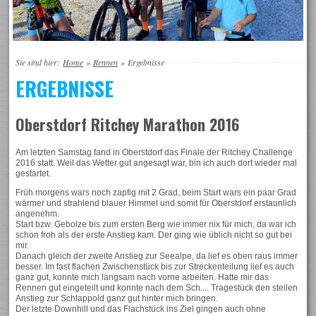
Sie sind hier:
Home
»
Rennen
»
Ergebnisse
ERGEBNISSE
Oberstdorf Ritchey Marathon 2016
Am letzten Samstag fand in Oberstdorf das Finale der Ritchey Challenge
2016 statt. Weil das Wetter gut angesagt war, bin ich auch dort wieder mal
gestartet.
Früh morgens wars noch zapfig mit 2 Grad, beim Start wars ein paar Grad
wärmer und strahlend blauer Himmel und somit für Oberstdorf erstaunlich
angenehm.
Start bzw. Gebolze bis zum ersten Berg wie immer nix für mich, da war ich
schon froh als der erste Anstieg kam. Der ging wie üblich nicht so gut bei
mir.
Danach gleich der zweite Anstieg zur Seealpe, da lief es oben raus immer
besser. Im fast flachen Zwischenstück bis zur Streckenteilung lief es auch
ganz gut, konnte mich langsam nach vorne arbeiten. Hatte mir das
Rennen gut eingeteilt und konnte nach dem Sch.... Tragestück den steilen
Anstieg zur Schlappold ganz gut hinter mich bringen.
Der letzte Downhill und das Flachstück ins Ziel gingen auch ohne