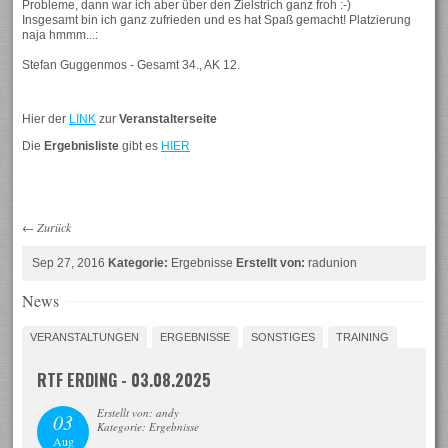
Probleme, dann war ich aber über den Zielstrich ganz froh :-)
Insgesamt bin ich ganz zufrieden und es hat Spaß gemacht! Platzierung
naja hmmm...:
Stefan Guggenmos - Gesamt 34., AK 12.
Hier der
LINK
zur
Veranstalterseite
Die
Ergebnisliste
gibt es
HIER
←
Zurück
Sep 27, 2016
Kategorie:
Ergebnisse
Erstellt von:
radunion
News
VERANSTALTUNGEN
ERGEBNISSE
SONSTIGES
TRAINING
RTF ERDING - 03.08.2025
Erstellt von: andy
03
Kategorie: Ergebnisse
Aug