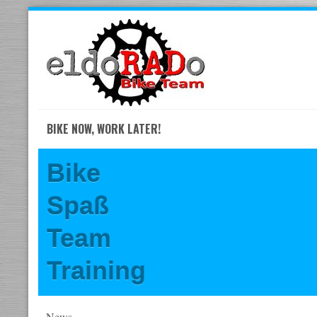
Skip
to
navigation
Skip
to
content
BIKE NOW, WORK LATER!
Bike
Spaß
Team
Training
News