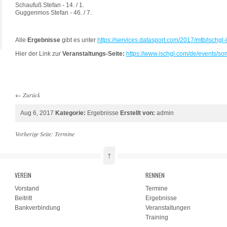
Schaufuß Stefan - 14. / 1.
Guggenmos Stefan - 46. / 7.
Alle
Ergebnisse
gibt es unter
https://services.datasport.com/2017/mtb/ischgl-
Hier der Link zur
Veranstaltungs-Seite:
https://www.ischgl.com/de/events/so
←
Zurück
Aug 6, 2017
Kategorie:
Ergebnisse
Erstellt von:
admin
Vorherige Seite:
Termine
↑
VEREIN
RENNEN
Vorstand
Termine
Beitritt
Ergebnisse
Bankverbindung
Veranstaltungen
Training