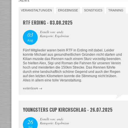
VERANSTALTUNGEN
ERGEBNISSE
SONSTIGES
TRAINING
RTF ERDING - 03.08.2025
Erstellt von: andy
03
Kategorie: Ergebnisse
Aug
Fünf Mitglieder waren beim RTF in Erding mit dabei. Leider
konnte Michael aus gesundheitlichen Gründen nicht starten und
Kilian musste das Rennen nach einem Sturz vorzeitig beenden.
So hielten Alex, Sigi und Roman die Fahnen für unseren Verein
hoch und meisterten die 150km Strecke. Das Rennen führte
durch eine landschaftlich schöne Gegend und auch der Regen
auf den letzten Kilometern konnte die Stimmung nicht trüben.
Alles in allem eine tolle Veranstaltung.
weiterlesen
→
YOUNGSTERS CUP KIRCHSCHLAG - 26.07.2025
Erstellt von: andy
26
Kategorie: Ergebnisse
Jul