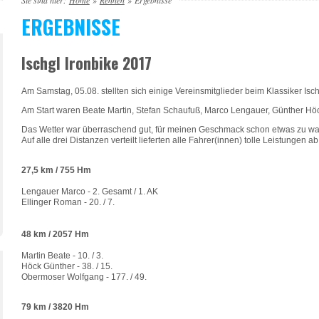
Sie sind hier:
Home
»
Rennen
»
Ergebnisse
ERGEBNISSE
Ischgl Ironbike 2017
Am Samstag, 05.08. stellten sich einige Vereinsmitglieder beim Klassiker Isch
Am Start waren Beate Martin, Stefan Schaufuß, Marco Lengauer, Günther H
Das Wetter war überraschend gut, für meinen Geschmack schon etwas zu wa
Auf alle drei Distanzen verteilt lieferten alle Fahrer(innen) tolle Leistungen 
27,5 km / 755 Hm
Lengauer Marco - 2. Gesamt / 1. AK
Ellinger Roman - 20. / 7.
48 km / 2057 Hm
Martin Beate - 10. / 3.
Höck Günther - 38. / 15.
Obermoser Wolfgang - 177. / 49.
79 km / 3820 Hm