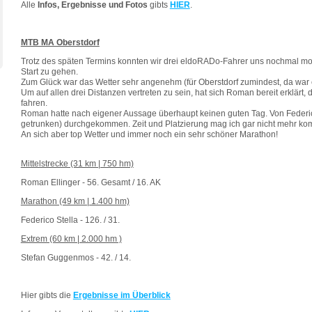
Alle
Infos, Ergebnisse und Fotos
gibts
HIER
.
MTB MA Oberstdorf
Trotz des späten Termins konnten wir drei eldoRADo-Fahrer uns nochmal mot
Start zu gehen.
Zum Glück war das Wetter sehr angenehm (für Oberstdorf zumindest, da war es
Um auf allen drei Distanzen vertreten zu sein, hat sich Roman bereit erklärt, 
fahren.
Roman hatte nach eigener Aussage überhaupt keinen guten Tag. Von Federico
getrunken) durchgekommen. Zeit und Platzierung mag ich gar nicht mehr kom
An sich aber top Wetter und immer noch ein sehr schöner Marathon!
Mittelstrecke (31 km | 750 hm)
Roman Ellinger - 56. Gesamt / 16. AK
Marathon (49 km | 1.400 hm)
Federico Stella - 126. / 31.
Extrem (60 km | 2.000 hm )
Stefan Guggenmos - 42. / 14.
Hier gibts die
Ergebnisse im Überblick