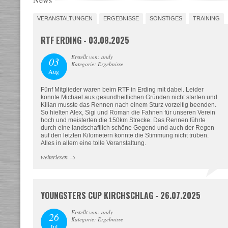
VERANSTALTUNGEN
ERGEBNISSE
SONSTIGES
TRAINING
RTF ERDING - 03.08.2025
Erstellt von: andy
03
Kategorie: Ergebnisse
Aug
Fünf Mitglieder waren beim RTF in Erding mit dabei. Leider
konnte Michael aus gesundheitlichen Gründen nicht starten und
Kilian musste das Rennen nach einem Sturz vorzeitig beenden.
So hielten Alex, Sigi und Roman die Fahnen für unseren Verein
hoch und meisterten die 150km Strecke. Das Rennen führte
durch eine landschaftlich schöne Gegend und auch der Regen
auf den letzten Kilometern konnte die Stimmung nicht trüben.
Alles in allem eine tolle Veranstaltung.
weiterlesen
→
YOUNGSTERS CUP KIRCHSCHLAG - 26.07.2025
Erstellt von: andy
26
Kategorie: Ergebnisse
Jul