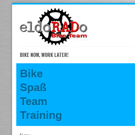
Skip
to
navigation
Skip
to
content
BIKE NOW, WORK LATER!
Bike
Spaß
Team
Training
News