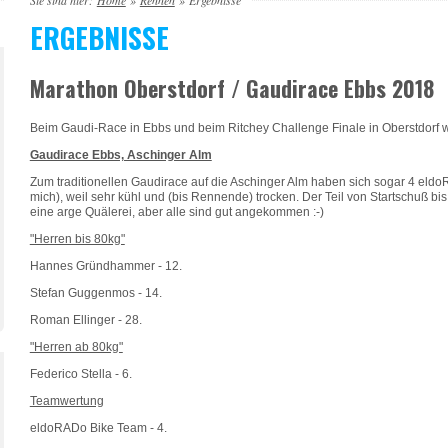
Sie sind hier:
Home
»
Rennen
»
Ergebnisse
ERGEBNISSE
Marathon Oberstdorf / Gaudirace Ebbs 2018
Beim Gaudi-Race in Ebbs und beim Ritchey Challenge Finale in Oberstdorf 
Gaudirace Ebbs, Aschinger Alm
Zum traditionellen Gaudirace auf die Aschinger Alm haben sich sogar 4 eldo
mich), weil sehr kühl und (bis Rennende) trocken. Der Teil von Startschuß bis 
eine arge Quälerei, aber alle sind gut angekommen :-)
"Herren bis 80kg"
Hannes Gründhammer - 12.
Stefan Guggenmos - 14.
Roman Ellinger - 28.
"Herren ab 80kg"
Federico Stella - 6.
Teamwertung
eldoRADo Bike Team - 4.