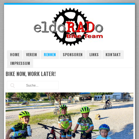
Skip
to
navigation
Skip
to
content
HOME
VEREIN
RENNEN
SPONSOREN
LINKS
KONTAKT
IMPRESSUM
BIKE NOW, WORK LATER!
Suc