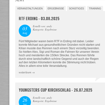
VERANSTALTUNGEN
ERGEBNISSE
SONSTIGES
TRAINING
RTF ERDING - 03.08.2025
Erstellt von: andy
03
Kategorie: Ergebnisse
Aug
Fünf Mitglieder waren beim RTF in Erding mit dabei. Leider
konnte Michael aus gesundheitlichen Gründen nicht starten und
Kilian musste das Rennen nach einem Sturz vorzeitig beenden.
So hielten Alex, Sigi und Roman die Fahnen für unseren Verein
hoch und meisterten die 150km Strecke. Das Rennen führte
durch eine landschaftlich schöne Gegend und auch der Regen
auf den letzten Kilometern konnte die Stimmung nicht trüben.
Alles in allem eine tolle Veranstaltung.
weiterlesen
→
YOUNGSTERS CUP KIRCHSCHLAG - 26.07.2025
Erstellt von: andy
26
Kategorie: Ergebnisse
Jul