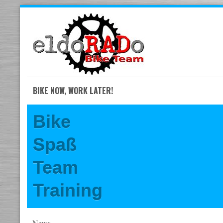
Skip
to
navigation
Skip
to
content
BIKE NOW, WORK LATER!
Bike
Spaß
Team
Training
News