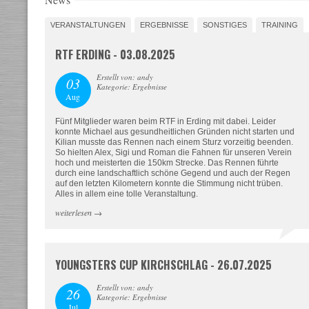
VERANSTALTUNGEN
ERGEBNISSE
SONSTIGES
TRAINING
RTF ERDING - 03.08.2025
Erstellt von: andy
03
Kategorie: Ergebnisse
Aug
Fünf Mitglieder waren beim RTF in Erding mit dabei. Leider
konnte Michael aus gesundheitlichen Gründen nicht starten und
Kilian musste das Rennen nach einem Sturz vorzeitig beenden.
So hielten Alex, Sigi und Roman die Fahnen für unseren Verein
hoch und meisterten die 150km Strecke. Das Rennen führte
durch eine landschaftlich schöne Gegend und auch der Regen
auf den letzten Kilometern konnte die Stimmung nicht trüben.
Alles in allem eine tolle Veranstaltung.
weiterlesen
→
YOUNGSTERS CUP KIRCHSCHLAG - 26.07.2025
Erstellt von: andy
26
Kategorie: Ergebnisse
Jul