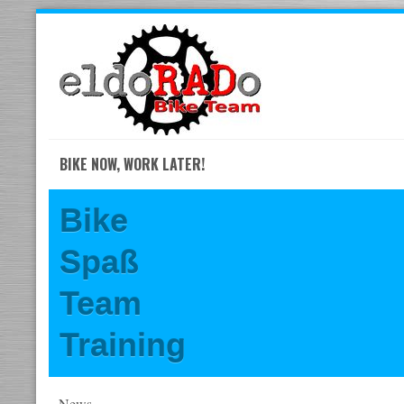
Skip
to
navigation
Skip
to
content
BIKE NOW, WORK LATER!
Bike
Spaß
Team
Training
News