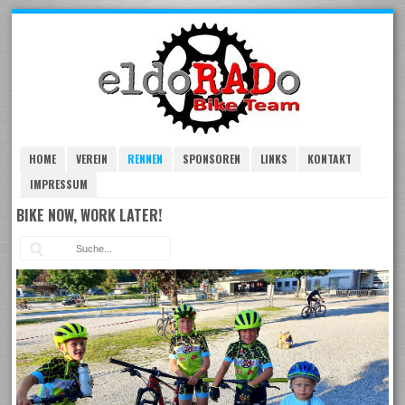
Skip
to
navigation
Skip
to
content
HOME
VEREIN
RENNEN
SPONSOREN
LINKS
KONTAKT
IMPRESSUM
BIKE NOW, WORK LATER!
Suc