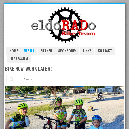
Skip
to
navigation
Skip
to
content
HOME
VEREIN
RENNEN
SPONSOREN
LINKS
KONTAKT
IMPRESSUM
BIKE NOW, WORK LATER!
Suc