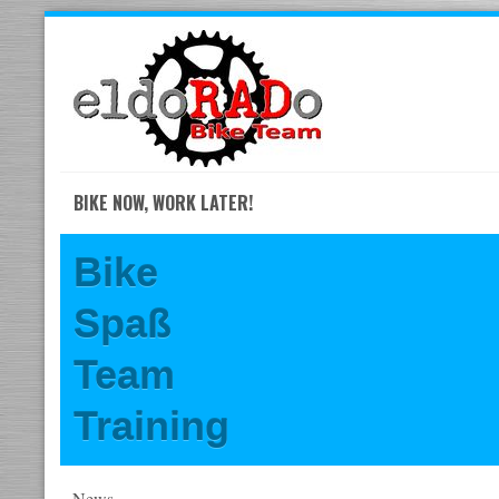
Skip
to
navigation
Skip
to
content
BIKE NOW, WORK LATER!
Bike
Spaß
Team
Training
News