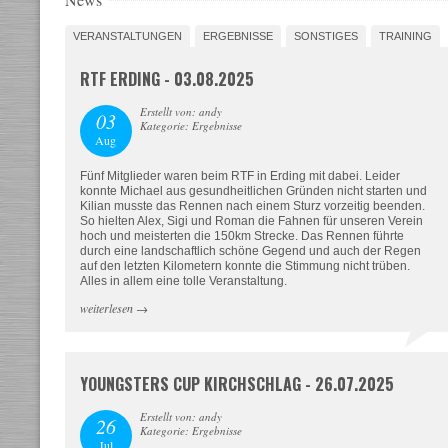
VERANSTALTUNGEN
ERGEBNISSE
SONSTIGES
TRAINING
RTF ERDING - 03.08.2025
Erstellt von: andy
03
Kategorie: Ergebnisse
Aug
Fünf Mitglieder waren beim RTF in Erding mit dabei. Leider
konnte Michael aus gesundheitlichen Gründen nicht starten und
Kilian musste das Rennen nach einem Sturz vorzeitig beenden.
So hielten Alex, Sigi und Roman die Fahnen für unseren Verein
hoch und meisterten die 150km Strecke. Das Rennen führte
durch eine landschaftlich schöne Gegend und auch der Regen
auf den letzten Kilometern konnte die Stimmung nicht trüben.
Alles in allem eine tolle Veranstaltung.
weiterlesen
→
YOUNGSTERS CUP KIRCHSCHLAG - 26.07.2025
Erstellt von: andy
26
Kategorie: Ergebnisse
Jul