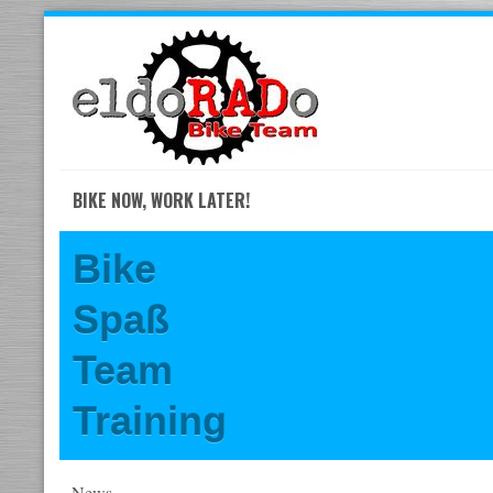
Skip
to
navigation
Skip
to
content
BIKE NOW, WORK LATER!
Bike
Spaß
Team
Training
News