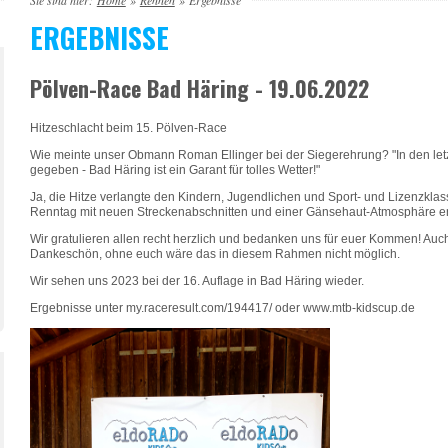
Sie sind hier:
Home
»
Rennen
»
Ergebnisse
ERGEBNISSE
Pölven-Race Bad Häring - 19.06.2022
Hitzeschlacht beim 15. Pölven-Race
Wie meinte unser Obmann Roman Ellinger bei der Siegerehrung? "In den let
gegeben - Bad Häring ist ein Garant für tolles Wetter!"
Ja, die Hitze verlangte den Kindern, Jugendlichen und Sport- und Lizenzklas
Renntag mit neuen Streckenabschnitten und einer Gänsehaut-Atmosphäre en
Wir gratulieren allen recht herzlich und bedanken uns für euer Kommen! Au
Dankeschön, ohne euch wäre das in diesem Rahmen nicht möglich.
Wir sehen uns 2023 bei der 16. Auflage in Bad Häring wieder.
Ergebnisse unter my.raceresult.com/194417/ oder www.mtb-kidscup.de