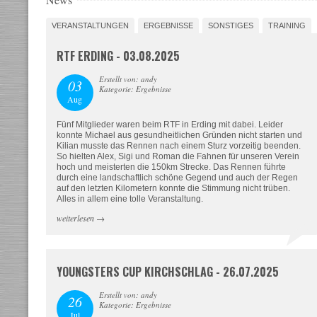
VERANSTALTUNGEN
ERGEBNISSE
SONSTIGES
TRAINING
RTF ERDING - 03.08.2025
Erstellt von: andy
03
Kategorie: Ergebnisse
Aug
Fünf Mitglieder waren beim RTF in Erding mit dabei. Leider
konnte Michael aus gesundheitlichen Gründen nicht starten und
Kilian musste das Rennen nach einem Sturz vorzeitig beenden.
So hielten Alex, Sigi und Roman die Fahnen für unseren Verein
hoch und meisterten die 150km Strecke. Das Rennen führte
durch eine landschaftlich schöne Gegend und auch der Regen
auf den letzten Kilometern konnte die Stimmung nicht trüben.
Alles in allem eine tolle Veranstaltung.
weiterlesen
→
YOUNGSTERS CUP KIRCHSCHLAG - 26.07.2025
Erstellt von: andy
26
Kategorie: Ergebnisse
Jul