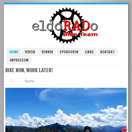
Skip
to
navigation
Skip
to
content
HOME
VEREIN
RENNEN
SPONSOREN
LINKS
KONTAKT
IMPRESSUM
BIKE NOW, WORK LATER!
Suc