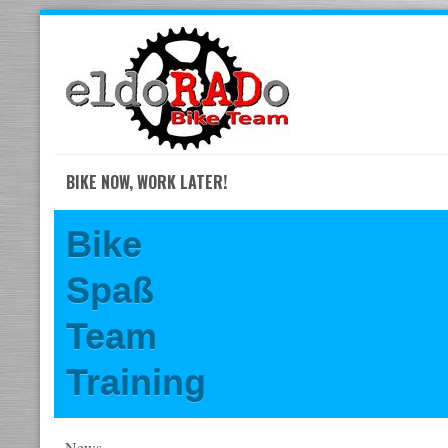
Skip
to
navigation
Skip
to
content
BIKE NOW, WORK LATER!
Bike
Spaß
Team
Training
News