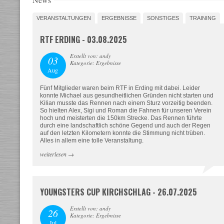
VERANSTALTUNGEN
ERGEBNISSE
SONSTIGES
TRAINING
RTF ERDING - 03.08.2025
Erstellt von: andy
03
Kategorie: Ergebnisse
Aug
Fünf Mitglieder waren beim RTF in Erding mit dabei. Leider
konnte Michael aus gesundheitlichen Gründen nicht starten und
Kilian musste das Rennen nach einem Sturz vorzeitig beenden.
So hielten Alex, Sigi und Roman die Fahnen für unseren Verein
hoch und meisterten die 150km Strecke. Das Rennen führte
durch eine landschaftlich schöne Gegend und auch der Regen
auf den letzten Kilometern konnte die Stimmung nicht trüben.
Alles in allem eine tolle Veranstaltung.
weiterlesen
→
YOUNGSTERS CUP KIRCHSCHLAG - 26.07.2025
Erstellt von: andy
26
Kategorie: Ergebnisse
Jul