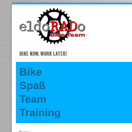
Skip
to
navigation
Skip
to
content
BIKE NOW, WORK LATER!
Bike
Spaß
Team
Training
News