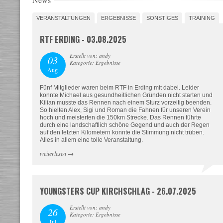
VERANSTALTUNGEN
ERGEBNISSE
SONSTIGES
TRAINING
RTF ERDING - 03.08.2025
Erstellt von: andy
03
Kategorie: Ergebnisse
Aug
Fünf Mitglieder waren beim RTF in Erding mit dabei. Leider
konnte Michael aus gesundheitlichen Gründen nicht starten und
Kilian musste das Rennen nach einem Sturz vorzeitig beenden.
So hielten Alex, Sigi und Roman die Fahnen für unseren Verein
hoch und meisterten die 150km Strecke. Das Rennen führte
durch eine landschaftlich schöne Gegend und auch der Regen
auf den letzten Kilometern konnte die Stimmung nicht trüben.
Alles in allem eine tolle Veranstaltung.
weiterlesen
→
YOUNGSTERS CUP KIRCHSCHLAG - 26.07.2025
Erstellt von: andy
26
Kategorie: Ergebnisse
Jul