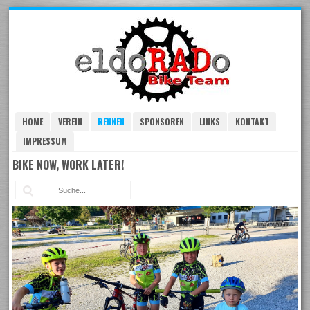
Skip
to
navigation
Skip
to
content
HOME
VEREIN
RENNEN
SPONSOREN
LINKS
KONTAKT
IMPRESSUM
BIKE NOW, WORK LATER!
Suc