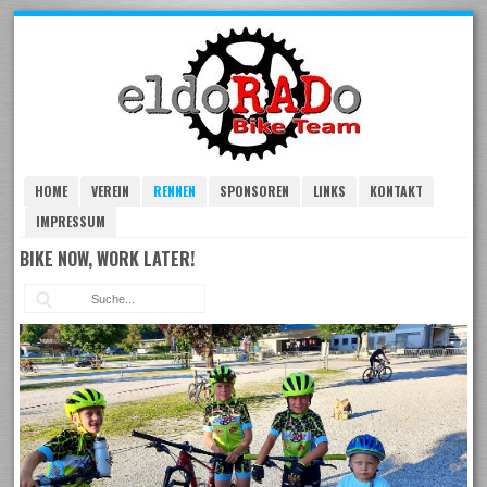
Skip
to
navigation
Skip
to
content
HOME
VEREIN
RENNEN
SPONSOREN
LINKS
KONTAKT
IMPRESSUM
BIKE NOW, WORK LATER!
Suc