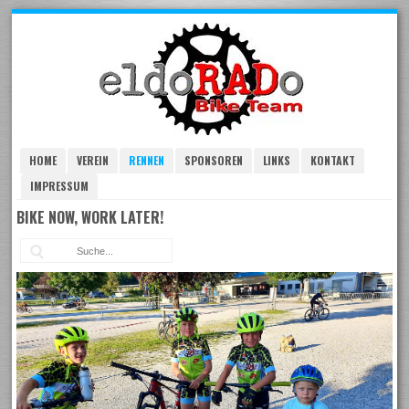
Skip
to
navigation
Skip
to
content
HOME
VEREIN
RENNEN
SPONSOREN
LINKS
KONTAKT
IMPRESSUM
BIKE NOW, WORK LATER!
Suc