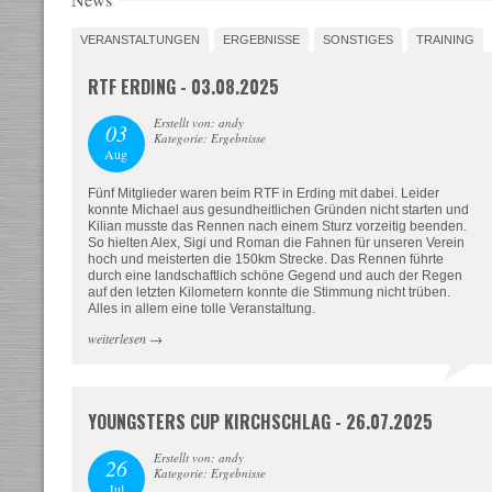
VERANSTALTUNGEN
ERGEBNISSE
SONSTIGES
TRAINING
RTF ERDING - 03.08.2025
Erstellt von: andy
03
Kategorie: Ergebnisse
Aug
Fünf Mitglieder waren beim RTF in Erding mit dabei. Leider
konnte Michael aus gesundheitlichen Gründen nicht starten und
Kilian musste das Rennen nach einem Sturz vorzeitig beenden.
So hielten Alex, Sigi und Roman die Fahnen für unseren Verein
hoch und meisterten die 150km Strecke. Das Rennen führte
durch eine landschaftlich schöne Gegend und auch der Regen
auf den letzten Kilometern konnte die Stimmung nicht trüben.
Alles in allem eine tolle Veranstaltung.
weiterlesen
→
YOUNGSTERS CUP KIRCHSCHLAG - 26.07.2025
Erstellt von: andy
26
Kategorie: Ergebnisse
Jul