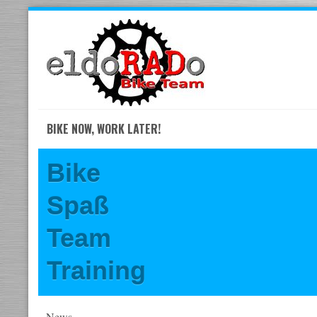
Skip
to
navigation
Skip
to
content
BIKE NOW, WORK LATER!
Bike
Spaß
Team
Training
News