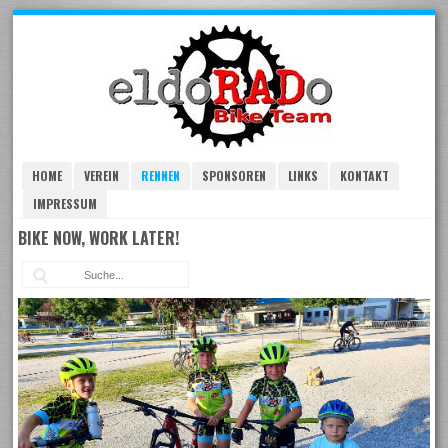
Skip
to
navigation
Skip
to
content
HOME
VEREIN
RENNEN
SPONSOREN
LINKS
KONTAKT
IMPRESSUM
BIKE NOW, WORK LATER!
Suc