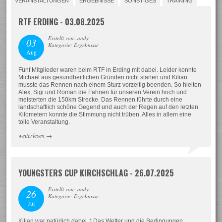
VERANSTALTUNGEN
ERGEBNISSE
SONSTIGES
TRAINING
RTF ERDING - 03.08.2025
Erstellt von: andy
03
Kategorie: Ergebnisse
Aug
Fünf Mitglieder waren beim RTF in Erding mit dabei. Leider konnte
Michael aus gesundheitlichen Gründen nicht starten und Kilian
musste das Rennen nach einem Sturz vorzeitig beenden. So hielten
Alex, Sigi und Roman die Fahnen für unseren Verein hoch und
meisterten die 150km Strecke. Das Rennen führte durch eine
landschaftlich schöne Gegend und auch der Regen auf den letzten
Kilometern konnte die Stimmung nicht trüben. Alles in allem eine
tolle Veranstaltung.
weiterlesen
→
YOUNGSTERS CUP KIRCHSCHLAG - 26.07.2025
Erstellt von: andy
26
Kategorie: Ergebnisse
Jul
Kilian war natürlich dabei :) Das Wetter und die Bedingungen