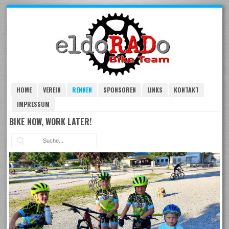
Skip
to
navigation
Skip
to
content
HOME
VEREIN
RENNEN
SPONSOREN
LINKS
KONTAKT
IMPRESSUM
BIKE NOW, WORK LATER!
Suc