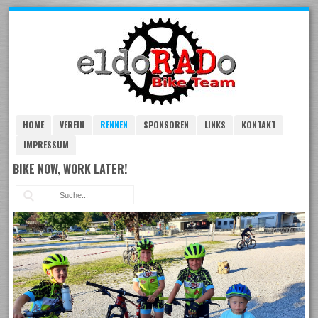
Skip
to
navigation
Skip
to
content
HOME
VEREIN
RENNEN
SPONSOREN
LINKS
KONTAKT
IMPRESSUM
BIKE NOW, WORK LATER!
Suc