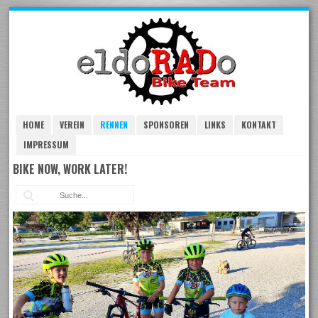
Skip
to
navigation
Skip
to
content
HOME
VEREIN
RENNEN
SPONSOREN
LINKS
KONTAKT
IMPRESSUM
BIKE NOW, WORK LATER!
Suc