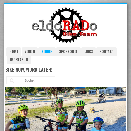
Skip
to
navigation
Skip
to
content
HOME
VEREIN
RENNEN
SPONSOREN
LINKS
KONTAKT
IMPRESSUM
BIKE NOW, WORK LATER!
Suc