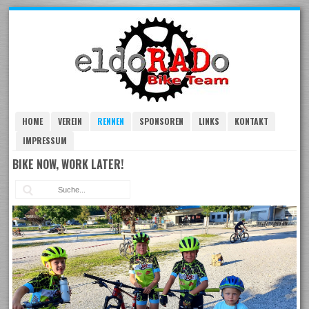
Skip
to
navigation
Skip
to
content
HOME
VEREIN
RENNEN
SPONSOREN
LINKS
KONTAKT
IMPRESSUM
BIKE NOW, WORK LATER!
Suc