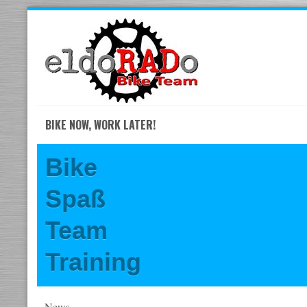
Skip
to
navigation
Skip
to
content
BIKE NOW, WORK LATER!
Bike
Spaß
Team
Training
News