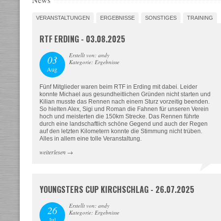
VERANSTALTUNGEN
ERGEBNISSE
SONSTIGES
TRAINING
RTF ERDING - 03.08.2025
Erstellt von: andy
03
Kategorie: Ergebnisse
Aug
Fünf Mitglieder waren beim RTF in Erding mit dabei. Leider
konnte Michael aus gesundheitlichen Gründen nicht starten und
Kilian musste das Rennen nach einem Sturz vorzeitig beenden.
So hielten Alex, Sigi und Roman die Fahnen für unseren Verein
hoch und meisterten die 150km Strecke. Das Rennen führte
durch eine landschaftlich schöne Gegend und auch der Regen
auf den letzten Kilometern konnte die Stimmung nicht trüben.
Alles in allem eine tolle Veranstaltung.
weiterlesen
→
YOUNGSTERS CUP KIRCHSCHLAG - 26.07.2025
Erstellt von: andy
26
Kategorie: Ergebnisse
Jul