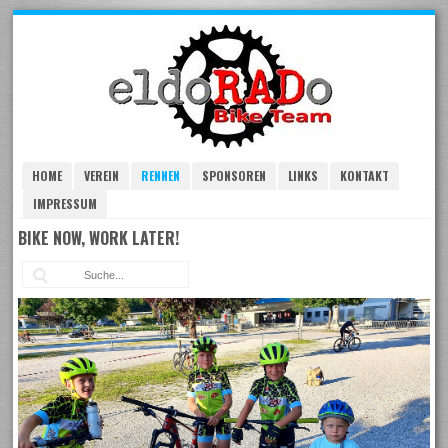
Skip
to
navigation
Skip
to
content
HOME
VEREIN
RENNEN
SPONSOREN
LINKS
KONTAKT
IMPRESSUM
BIKE NOW, WORK LATER!
Suc