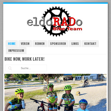
Skip
to
navigation
Skip
to
content
HOME
VEREIN
RENNEN
SPONSOREN
LINKS
KONTAKT
IMPRESSUM
BIKE NOW, WORK LATER!
Suc