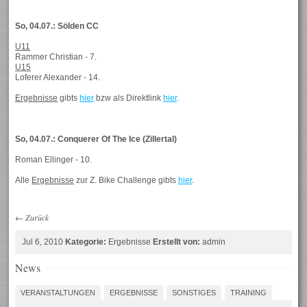
So, 04.07.: Sölden CC
U11
Rammer Christian - 7.
U15
Loferer Alexander - 14.
Ergebnisse
gibts
hier
bzw als Direktlink
hier
.
So, 04.07.: Conquerer Of The Ice (Zillertal)
Roman Ellinger - 10.
Alle
Ergebnisse
zur Z. Bike Challenge gibts
hier
.
←
Zurück
Jul 6, 2010
Kategorie:
Ergebnisse
Erstellt von:
admin
News
VERANSTALTUNGEN
ERGEBNISSE
SONSTIGES
TRAINING