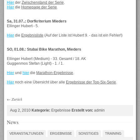
Hier
der
Zwischenstand der Serie
.
Hier
die
Homepage der Serie
.
Sa, 31.07..: Dorfkriterium Mieders
Ellinger Hubert - 5.
Hier
die
Ergebnisliste
(Auf der Liste ist Hubert 9. - das ist ein Fehler!)
SO, 01.08.: Stubai Bike Marathon, Mieders
Ellinger Hubert (Medium) - 33. Gesamt / 18. AK
Guggenmos Stefan (Light) - 1. / 1.
Hier
und
hier
die
Marathon-Ergebnisse
.
Hier
noch eine Übersicht über alle
Ergebnisse der Top-Six-Serie
.
←
Zurück
Aug 2, 2010
Kategorie:
Ergebnisse
Erstellt von:
admin
News
VERANSTALTUNGEN
ERGEBNISSE
SONSTIGES
TRAINING