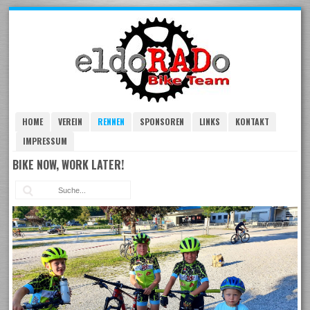
Skip
to
navigation
Skip
to
content
HOME
VEREIN
RENNEN
SPONSOREN
LINKS
KONTAKT
IMPRESSUM
BIKE NOW, WORK LATER!
Suc