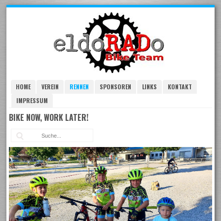
Skip
to
navigation
Skip
to
content
HOME
VEREIN
RENNEN
SPONSOREN
LINKS
KONTAKT
IMPRESSUM
BIKE NOW, WORK LATER!
Suc