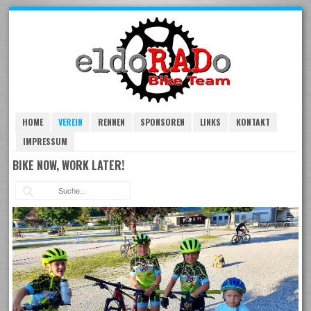
Skip
to
navigation
Skip
to
content
HOME
VEREIN
RENNEN
SPONSOREN
LINKS
KONTAKT
IMPRESSUM
BIKE NOW, WORK LATER!
Suc