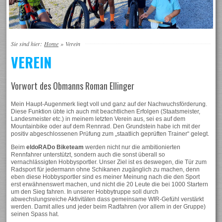
Sie sind hier:
Home
»
Verein
VEREIN
Vorwort des Obmanns Roman Ellinger
Mein Haupt-Augenmerk liegt voll und ganz auf der Nachwuchsförderung.
Diese Funktion übte ich auch mit beachtlichen Erfolgen (Staatsmeister,
Landesmeister etc.) in meinem letzten Verein aus, sei es auf dem
Mountainbike oder auf dem Rennrad. Den Grundstein habe ich mit der
positiv abgeschlossenen Prüfung zum „staatlich geprüften Trainer“ gelegt.
Beim
eldoRADo Biketeam
werden nicht nur die ambitionierten
Rennfahrer unterstützt, sondern auch die sonst überall so
vernachlässigten Hobbysportler. Unser Ziel ist es deswegen, die Tür zum
Radsport für jedermann ohne Schikanen zugänglich zu machen, denn
eben diese Hobbysportler sind es meiner Meinung nach die den Sport
erst erwähnenswert machen, und nicht die 20 Leute die bei 1000 Startern
um den Sieg fahren. In unserer Hobbytruppe soll durch
abwechslungsreiche Aktivitäten dass gemeinsame WIR-Gefühl verstärkt
werden. Damit alles und jeder beim Radfahren (vor allem in der Gruppe)
seinen Spass hat.