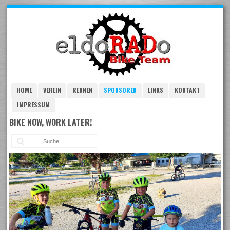
Skip
to
navigation
Skip
to
content
HOME
VEREIN
RENNEN
SPONSOREN
LINKS
KONTAKT
IMPRESSUM
BIKE NOW, WORK LATER!
Suc