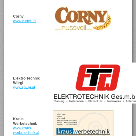
Corny
www.corny.de
Elektro Technik
Wörgl
www.stw.or.at
Kraus
Werbetechnik
www.kraus-
werbetechnik.at