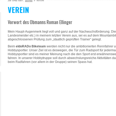
Sie sind hier:
Home
»
Verein
VEREIN
Vorwort des Obmanns Roman Ellinger
Mein Haupt-Augenmerk liegt voll und ganz auf der Nachwuchsförderung. Diese
Landesmeister etc.) in meinem letzten Verein aus, sei es auf dem Mountainbi
abgeschlossenen Prüfung zum „staatlich geprüften Trainer“ gelegt.
Beim
eldoRADo Biketeam
werden nicht nur die ambitionierten Rennfahrer un
Hobbysportler. Unser Ziel ist es deswegen, die Tür zum Radsport für jede
Hobbysportler sind es meiner Meinung nach die den Sport erst erwähnenswer
fahren. In unserer Hobbytruppe soll durch abwechslungsreiche Aktivitäten d
beim Radfahren (vor allem in der Gruppe) seinen Spass hat.