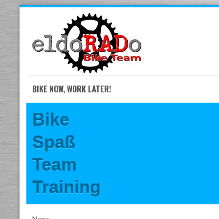
Skip
to
navigation
Skip
to
content
BIKE NOW, WORK LATER!
Bike
Spaß
Team
Training
News