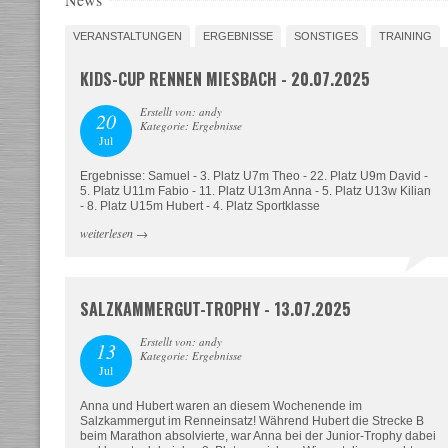
VERANSTALTUNGEN
ERGEBNISSE
SONSTIGES
TRAINING
KIDS-CUP RENNEN MIESBACH - 20.07.2025
Erstellt von: andy
20
Kategorie: Ergebnisse
Jul
Ergebnisse: Samuel - 3. Platz U7m Theo - 22. Platz U9m David -
5. Platz U11m Fabio - 11. Platz U13m Anna - 5. Platz U13w Kilian
- 8. Platz U15m Hubert - 4. Platz Sportklasse
weiterlesen
→
SALZKAMMERGUT-TROPHY - 13.07.2025
Erstellt von: andy
13
Kategorie: Ergebnisse
Jul
Anna und Hubert waren an diesem Wochenende im
Salzkammergut im Renneinsatz! Während Hubert die Strecke B
beim Marathon absolvierte, war Anna bei der Junior-Trophy dabei