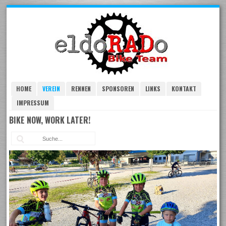
Skip
to
navigation
Skip
to
content
HOME
VEREIN
RENNEN
SPONSOREN
LINKS
KONTAKT
IMPRESSUM
BIKE NOW, WORK LATER!
Suc