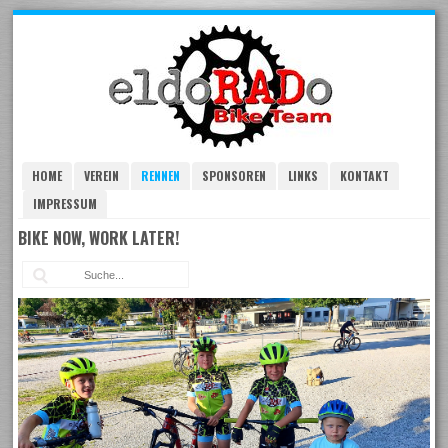
Skip
to
navigation
Skip
to
content
HOME
VEREIN
RENNEN
SPONSOREN
LINKS
KONTAKT
IMPRESSUM
BIKE NOW, WORK LATER!
Suc